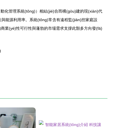
理系統(tǒng)）相結(jié)合而構(gòu)建的現(xiàn)代
能源利用率。系統(tǒng)常含有遠程監(jiān)控家庭設
廣泛的商業(yè)性可行性與蓬勃的市場需求支撐此類多方向發(fā)
l