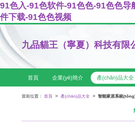
91色入-91色软件-91色色-91色色
件下载-91色色视频
九品貓王（寧夏）科技有限
首頁
企業(yè)簡介
產(chǎn)品大全
>
>
當前位置：
首頁
產(chǎn)品大全
智能家居系統(tǒn