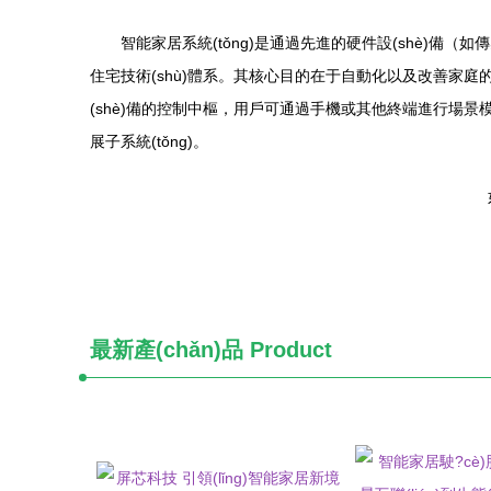
智能家居系統(tǒng)是通過先進的硬件設(shè)備（如傳感器
住宅技術(shù)體系。其核心目的在于自動化以及改善家庭
(shè)備的控制中樞，用戶可通過手機或其他終端進行場景
展子系統(tǒng)。
最新產(chǎn)品
Product