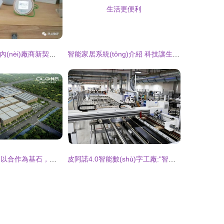
HomeKit 成為國內(nèi)廠商新契機，智能家居市場會迎來變局嗎？
智能家居系統(tǒng)介紹 科技讓生活更便利
我樂家居談加盟 以合作為基石，攜手經(jīng)銷商共拓智能家居新藍海
皮阿諾4.0智能數(shù)字工廠:"智造"驅(qū)動全案一體化家居時代