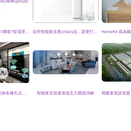
智能家居駛?cè)肷仙燔嚨?從場景互聯(lián)到生態(tài)重構(gòu)的躍遷
這些智能家居產(chǎn)品，誰更打動你的心？
智能科技生活 一鍵切換各種生活模式！
智能家居加速落地五大難題待解