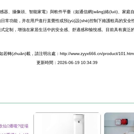
、攝像頭、智能家電）與軟件平臺（如通信網(wǎng)絡(luò)、家庭自動化管
的日常功能，并在用戶進行直覺性或預(yù)設(shè)控制下維護較高的安全性與
模式定制，增強在家居生活中的安全感、舒適感和愉悅感。目前具有
如若轉(zhuǎn)載，請注明出處：http://www.zyyx666.cn/product/101.htm
更新時間：2026-06-19 10:34:39