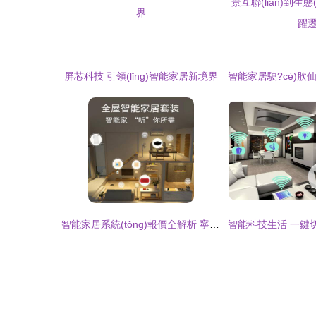
屏芯科技 引領(lǐng)智能家居新境界
智能家居系統(tǒng)報價全解析 寧夏銀川德創(chuàng)建業(yè)為您定制智慧生活